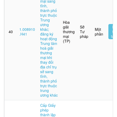
mại sang
tỉnh,
thành phố
trực thuộc
Trung
Hòa
ương
giải
Sở
Nộ
1.008910
khác;
Một
40
thương
Tư
tr
.H41
đăng ký
phần
mại
pháp
tuy
hoạt động
(TP)
Trung tâm
hoà giải
thương
mại khi
thay đổi
địa chỉ trụ
sở sang
tỉnh,
thành phố
trực thuộc
trung
ương khác
Cấp Giấy
phép
thành lập