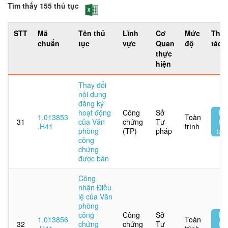
Tìm thấy 155 thủ tục
STT
Mã
Tên thủ
Lĩnh
Cơ
Mức
Tha
chuẩn
tục
vực
Quan
độ
tác
thực
hiện
Thay đổi
nội dung
đăng ký
hoạt động
Công
Sở
Nộ
1.013853
Toàn
31
của Văn
chứng
Tư
tr
.H41
trình
phòng
(TP)
pháp
tuy
công
chứng
được bán
Công
nhận Điều
lệ của Văn
phòng
công
Công
Sở
Nộ
1.013856
Toàn
32
chứng
chứng
Tư
tr