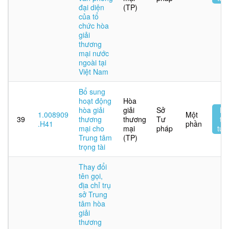
đại diện
(TP)
của tổ
chức hòa
giải
thương
mại nước
ngoài tại
Việt Nam
Bổ sung
hoạt động
Hòa
hòa giải
giải
Sở
Nộ
1.008909
Một
39
thương
thương
Tư
tr
.H41
phần
mại cho
mại
pháp
tuy
Trung tâm
(TP)
trọng tài
Thay đổi
tên gọi,
địa chỉ trụ
sở Trung
tâm hòa
giải
thương