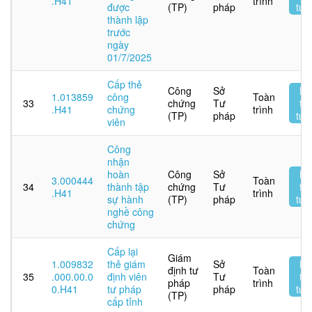
.H41
trình
được
(TP)
pháp
tuy
thành lập
trước
ngày
01/7/2025
Cấp thẻ
Công
Sở
Nộ
1.013859
công
Toàn
33
chứng
Tư
tr
.H41
chứng
trình
(TP)
pháp
tuy
viên
Công
nhận
hoàn
Công
Sở
Nộ
3.000444
Toàn
34
thành tập
chứng
Tư
tr
.H41
trình
sự hành
(TP)
pháp
tuy
nghề công
chứng
Cấp lại
Giám
1.009832
thẻ giám
Sở
Nộ
định tư
Toàn
35
.000.00.0
định viên
Tư
tr
pháp
trình
0.H41
tư pháp
pháp
tuy
(TP)
cấp tỉnh