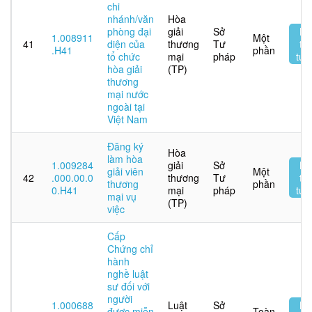
chi
nhánh/văn
Hòa
phòng đại
giải
Sở
Nộ
1.008911
Một
41
diện của
thương
Tư
tr
.H41
phần
tổ chức
mại
pháp
tuy
hòa giải
(TP)
thương
mại nước
ngoài tại
Việt Nam
Đăng ký
Hòa
làm hòa
1.009284
giải
Sở
Nộ
giải viên
Một
42
.000.00.0
thương
Tư
tr
thương
phần
0.H41
mại
pháp
tuy
mại vụ
(TP)
việc
Cấp
Chứng chỉ
hành
nghề luật
sư đối với
người
1.000688
Luật
Sở
Nộ
được miễn
Toàn