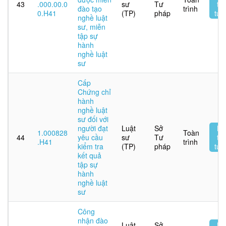
43
.000.00.0
sư
Tư
tr
đào tạo
trình
0.H41
(TP)
pháp
tuy
nghề luật
sư, miễn
tập sự
hành
nghề luật
sư
Cấp
Chứng chỉ
hành
nghề luật
sư đối với
người đạt
Luật
Sở
Nộ
1.000828
Toàn
44
yêu cầu
sư
Tư
tr
.H41
trình
kiểm tra
(TP)
pháp
tuy
kết quả
tập sự
hành
nghề luật
sư
Công
nhận đào
Luật
Sở
Nộ