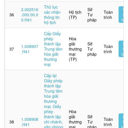
Thủ tục
2.002516
Sở
Nộ
xác nhận
Hộ tịch
Toàn
36
.000.00.0
Tư
tr
thông tin
(TP)
trình
0.H41
pháp
tuy
hộ tịch
Cấp Giấy
phép
Hòa
thành lập
giải
Sở
Nộ
1.008907
Toàn
37
Trung tâm
thương
Tư
tr
.H41
trình
hòa giải
mại
pháp
tuy
thương
(TP)
mại
Cấp lại
Giấy phép
thành lập
Trung tâm
hòa giải
thương
mại, Giấy
phép
Hòa
thành lập
giải
Sở
Nộ
1.008908
Toàn
38
chi nhánh,
thương
Tư
tr
.H41
trình
văn phòng
mại
pháp
tuy