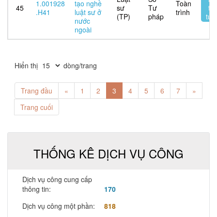
1.001928
tạo nghề
Toàn
45
sư
Tư
tr
.H41
luật sư ở
trình
(TP)
pháp
tuy
nước
ngoài
Hiển thị
dòng/trang
Trang đầu
«
1
2
3
4
5
6
7
»
Trang cuối
THỐNG KÊ DỊCH VỤ CÔNG
Dịch vụ công cung cấp
thông tin:
170
Dịch vụ công một phần:
818