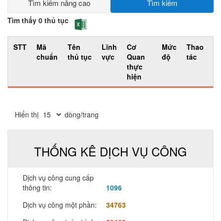
Tìm kiếm nâng cao
Tìm kiếm
Tìm thấy 0 thủ tục
STT
Mã
Tên
Lĩnh
Cơ
Mức
Thao
chuẩn
thủ tục
vực
Quan
độ
tác
thực
hiện
Hiển thị
dòng/trang
THỐNG KÊ DỊCH VỤ CÔNG
Dịch vụ công cung cấp
thông tin:
1096
Dịch vụ công một phần:
34763