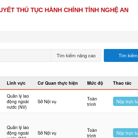
UYẾT THỦ TỤC HÀNH CHÍNH TỈNH NGHỆ AN
Tìm kiếm nâng cao
Tìm kiếm
Lĩnh vực
Cơ Quan thực hiện
Mức độ
Thao tác
Quản lý lao
Toàn
p
động ngoài
Sở Nội vụ
Nộp trực t
trình
nước (NV)
Quản lý lao
Toàn
động ngoài
Sở Nội vụ
Nộp trực t
trình