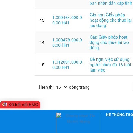
ban nhân dân cấp tỉnh
Gia hạn Giấy phép
1.000464.000.0
13
hoạt động cho thuê lại
0.00.H41
lao động
Cấp Giấy phép hoạt
1.000479.000.0
14
động cho thuê lại lao
0.00.H41
động
Đề nghị việc sử dụng
1.012091.000.0
15
người chưa đủ 13 tuổi
0.00.H41
làm việc
Hiển thị
dòng/trang
Đã kết nối EMC
HỆ THỐNG THÔ