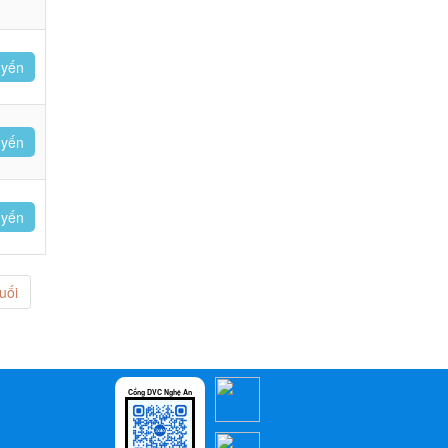
uyến
uyến
uyến
uối
Cổng DVC Nghệ An