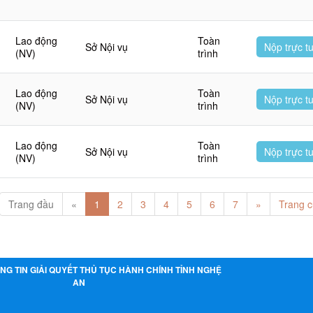
Lao động
Toàn
Sở Nội vụ
Nộp trực t
(NV)
trình
Lao động
Toàn
Sở Nội vụ
Nộp trực t
(NV)
trình
Lao động
Toàn
Sở Nội vụ
Nộp trực t
(NV)
trình
Trang đầu
«
1
2
3
4
5
6
7
»
Trang c
NG TIN GIẢI QUYẾT THỦ TỤC HÀNH CHÍNH TỈNH NGHỆ
AN