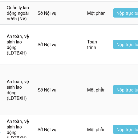
Quản lý lao
động ngoài
Sở Nội vụ
Một phần
Nộp trực t
nước (NV)
An toàn, vệ
sinh lao
Toàn
Sở Nội vụ
Nộp trực t
động
trình
(LĐTBXH)
An toàn, vệ
sinh lao
Sở Nội vụ
Một phần
Nộp trực t
động
(LĐTBXH)
An toàn, vệ
sinh lao
Sở Nội vụ
Một phần
Nộp trực t
p
động
(LĐTBXH)