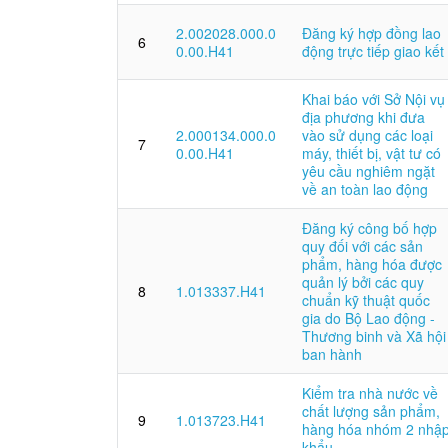
2.002028.000.0
Đăng ký hợp đồng lao
6
0.00.H41
động trực tiếp giao kết
Khai báo với Sở Nội vụ
địa phương khi đưa
2.000134.000.0
vào sử dụng các loại
7
0.00.H41
máy, thiết bị, vật tư có
yêu cầu nghiêm ngặt
về an toàn lao động
Đăng ký công bố hợp
quy đối với các sản
phẩm, hàng hóa được
quản lý bởi các quy
8
1.013337.H41
chuẩn kỹ thuật quốc
gia do Bộ Lao động -
Thương binh và Xã hội
ban hành
Kiểm tra nhà nước về
chất lượng sản phẩm,
9
1.013723.H41
hàng hóa nhóm 2 nhậ
khẩu