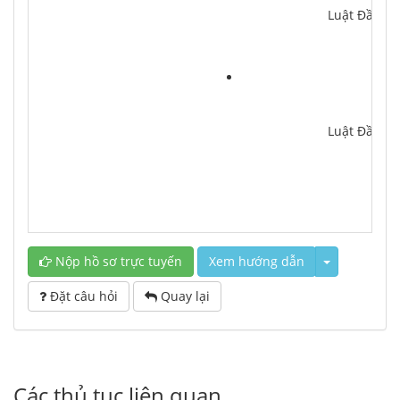
			Luật Đầu tư
			Luật Đầu tư
Nộp hồ sơ trực tuyến
Xem hướng dẫn
Đặt câu hỏi
Quay lại
Các thủ tục liên quan