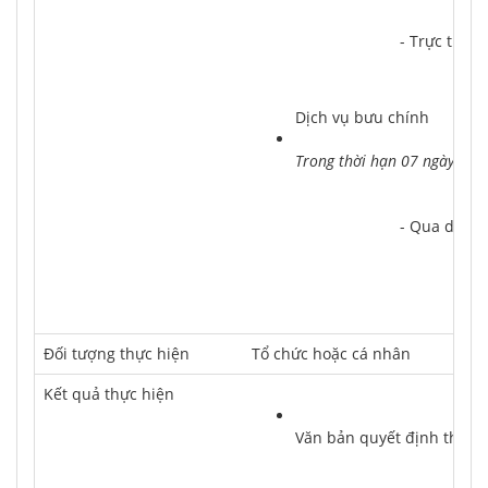
			- Trực tiế
Dịch vụ bưu chính
Trong thời hạn 07 ngày làm
			- Qua dịc
Ðối tượng thực hiện
Tổ chức hoặc cá nhân
Kết quả thực hiện
Văn bản quyết định thu h