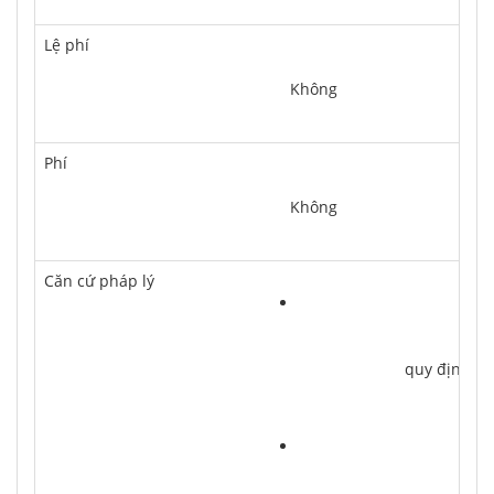
Lệ phí
	Không
Phí
	Không
Căn cứ pháp lý
			quy định