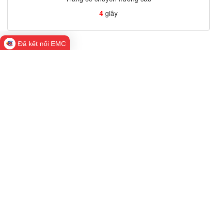
4
giây
Đã kết nối EMC