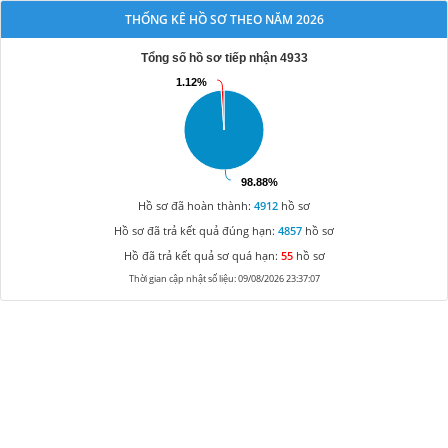
THỐNG KÊ HỒ SƠ THEO NĂM 2026
Tổng số hồ sơ tiếp nhận 4933
1.12%
1.12%
98.88%
98.88%
Hồ sơ đã hoàn thành:
4912
hồ sơ
Hồ sơ đã trả kết quả đúng hạn:
4857
hồ sơ
Hồ đã trả kết quả sơ quá hạn:
55
hồ sơ
Thời gian cập nhật số liệu: 09/08/2026 23:37:07