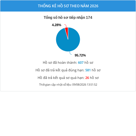
THỐNG KÊ HỒ SƠ THEO NĂM 2026
Tổng số hồ sơ tiếp nhận 174
4.28%
4.28%
95.72%
95.72%
Hồ sơ đã hoàn thành:
607
hồ sơ
Hồ sơ đã trả kết quả đúng hạn:
581
hồ sơ
Hồ đã trả kết quả sơ quá hạn:
26
hồ sơ
Thời gian cập nhật số liệu: 09/08/2026 13:51:52