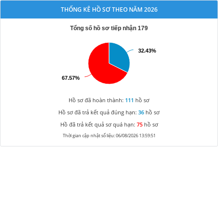
THỐNG KÊ HỒ SƠ THEO NĂM 2026
Tổng số hồ sơ tiếp nhận 179
32.43%
32.43%
67.57%
67.57%
Hồ sơ đã hoàn thành:
111
hồ sơ
Hồ sơ đã trả kết quả đúng hạn:
36
hồ sơ
Hồ đã trả kết quả sơ quá hạn:
75
hồ sơ
Thời gian cập nhật số liệu: 06/08/2026 13:59:51