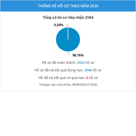
THỐNG KÊ HỒ SƠ THEO NĂM 2026
Tổng số hồ sơ tiếp nhận 2594
0.24%
0.24%
99.76%
99.76%
Hồ sơ đã hoàn thành:
2552
hồ sơ
Hồ sơ đã trả kết quả đúng hạn:
2546
hồ sơ
Hồ đã trả kết quả sơ quá hạn:
6
hồ sơ
Thời gian cập nhật số liệu: 08/08/2026 01:02:40