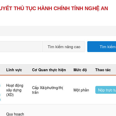
UYẾT THỦ TỤC HÀNH CHÍNH TỈNH NGHỆ AN
Tìm kiếm nâng cao
Tìm kiếm
Lĩnh vực
Cơ Quan thực hiện
Mức độ
Thao tác
u
Hoạt động
Cấp Xã/phường/thị
xây dựng
Một phần
Nộp trực t
trấn
u
(XD)
h
Quy hoạch