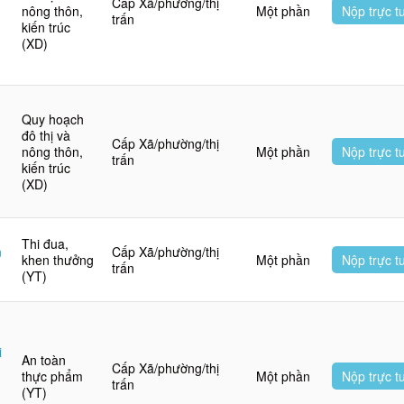
Cấp Xã/phường/thị
nông thôn,
Một phần
Nộp trực t
trấn
kiến trúc
(XD)
Quy hoạch
đô thị và
Cấp Xã/phường/thị
nông thôn,
Một phần
Nộp trực t
trấn
kiến trúc
(XD)
Thi đua,
n
Cấp Xã/phường/thị
khen thưởng
Một phần
Nộp trực t
trấn
(YT)
i
An toàn
Cấp Xã/phường/thị
thực phẩm
Một phần
Nộp trực t
trấn
(YT)