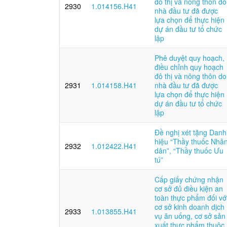
đô thị và nông thôn do
2930
1.014156.H41
nhà đầu tư đã được
lựa chọn để thực hiện
dự án đầu tư tổ chức
lập
Phê duyệt quy hoạch,
điều chỉnh quy hoạch
đô thị và nông thôn do
2931
1.014158.H41
nhà đầu tư đã được
lựa chọn để thực hiện
dự án đầu tư tổ chức
lập
Đề nghị xét tặng Danh
hiệu “Thầy thuốc Nhâ
2932
1.012422.H41
dân”, “Thầy thuốc Ưu
tú”
Cấp giấy chứng nhận
cơ sở đủ điều kiện an
toàn thực phẩm đối vớ
cơ sở kinh doanh dịch
2933
1.013855.H41
vụ ăn uống, cơ sở sản
xuất thực phẩm thuộc