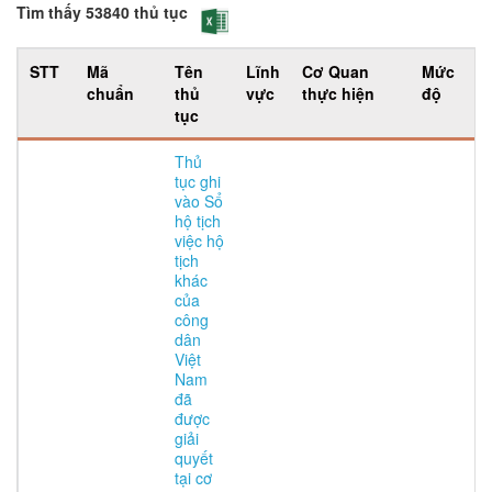
Tìm thấy 53840 thủ tục
STT
Mã
Tên
Lĩnh
Cơ Quan
Mức
T
chuẩn
thủ
vực
thực hiện
độ
t
tục
Thủ
tục ghi
vào Sổ
hộ tịch
việc hộ
tịch
khác
của
công
dân
Việt
Nam
đã
được
giải
quyết
tại cơ