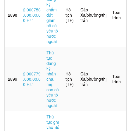
ký
2.000756
chấm
Hộ
Cấp
Toàn
2898
.000.00.0
dứt
tịch
Xã/phường/thị
trình
0.H41
giám
(TP)
trấn
hộ có
yếu tố
nước
ngoài
Thủ
tục
đăng
ký
2.000779
nhận
Hộ
Cấp
Toàn
2899
.000.00.0
cha,
tịch
Xã/phường/thị
trình
0.H41
mẹ,
(TP)
trấn
con có
yếu tố
nước
ngoài
Thủ
tục ghi
vào Sổ