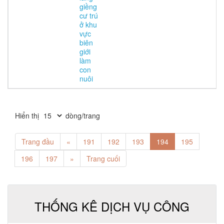
giềng
cư trú
ở khu
vực
biên
giới
làm
con
nuôi
Hiển thị
dòng/trang
Trang đầu
«
191
192
193
194
195
196
197
»
Trang cuối
THỐNG KÊ DỊCH VỤ CÔNG