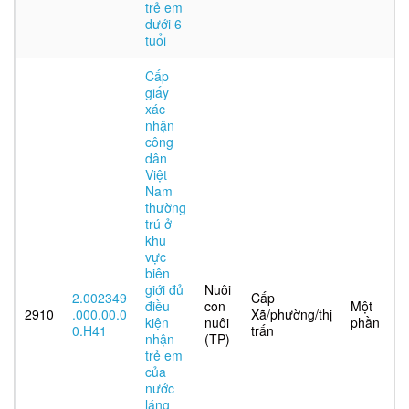
trẻ em
dưới 6
tuổi
Cấp
giấy
xác
nhận
công
dân
Việt
Nam
thường
trú ở
khu
vực
biên
giới đủ
Nuôi
2.002349
Cấp
điều
con
Một
2910
.000.00.0
Xã/phường/thị
kiện
nuôi
phần
0.H41
trấn
nhận
(TP)
trẻ em
của
nước
láng