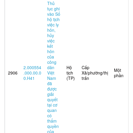
Thủ
tục ghi
vào Sổ
hộ tịch
việc ly
hôn,
hủy
việc
kết
hôn
của
công
2.000554
dân
Hộ
Cấp
Một
2906
.000.00.0
Việt
tịch
Xã/phường/thị
phần
0.H41
Nam
(TP)
trấn
đã
được
giải
quyết
tại cơ
quan
có
thẩm
quyền
của