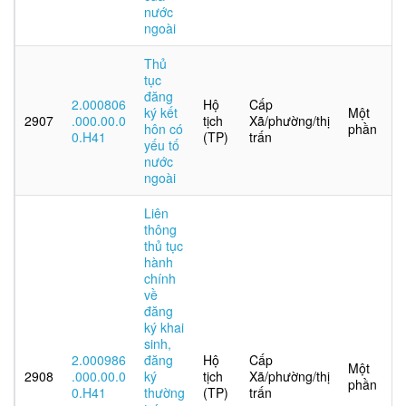
nước
ngoài
Thủ
tục
đăng
2.000806
Hộ
Cấp
ký kết
Một
2907
.000.00.0
tịch
Xã/phường/thị
hôn có
phần
0.H41
(TP)
trấn
yếu tố
nước
ngoài
Liên
thông
thủ tục
hành
chính
về
đăng
ký khai
sinh,
2.000986
đăng
Hộ
Cấp
Một
2908
.000.00.0
ký
tịch
Xã/phường/thị
phần
0.H41
thường
(TP)
trấn