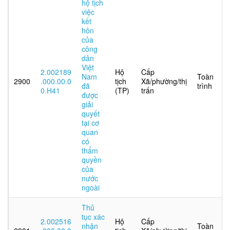
hộ tịch
việc
kết
hôn
của
công
dân
Việt
2.002189
Hộ
Cấp
Nam
Toàn
2900
.000.00.0
tịch
Xã/phường/thị
đã
trình
0.H41
(TP)
trấn
được
giải
quyết
tại cơ
quan
có
thẩm
quyền
của
nước
ngoài
Thủ
tục xác
2.002516
Hộ
Cấp
nhận
Toàn