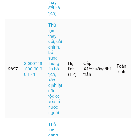
thay
đổi hộ
tịch)
Thủ
tục
thay
đổi, cải
chính,
bổ
sung
2.000748
thông
Hộ
Cấp
Toàn
2897
.000.00.0
tin hộ
tịch
Xã/phường/thị
trình
0.H41
tịch,
(TP)
trấn
xác
định lại
dân
tộc có
yếu tố
nước
ngoài
Thủ
tục
đăng