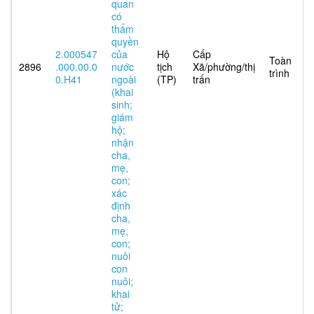
quan
có
thẩm
quyền
2.000547
của
Hộ
Cấp
Toàn
2896
.000.00.0
nước
tịch
Xã/phường/thị
trình
0.H41
ngoài
(TP)
trấn
(khai
sinh;
giám
hộ;
nhận
cha,
mẹ,
con;
xác
định
cha,
mẹ,
con;
nuôi
con
nuôi;
khai
tử;