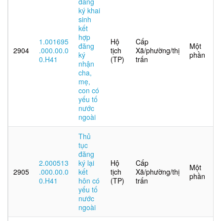
đăng
ký khai
sinh
kết
hợp
1.001695
Hộ
Cấp
đăng
Một
2904
.000.00.0
tịch
Xã/phường/thị
ký
phần
0.H41
(TP)
trấn
nhận
cha,
mẹ,
con có
yếu tố
nước
ngoài
Thủ
tục
đăng
2.000513
ký lại
Hộ
Cấp
Một
2905
.000.00.0
kết
tịch
Xã/phường/thị
phần
0.H41
hôn có
(TP)
trấn
yếu tố
nước
ngoài