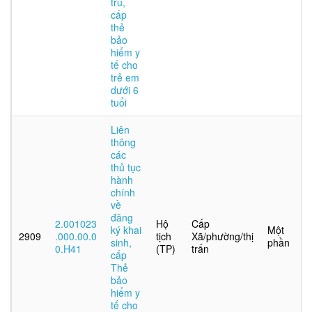
trú,
cấp
thẻ
bảo
hiểm y
tế cho
trẻ em
dưới 6
tuổi
Liên
thông
các
thủ tục
hành
chính
về
đăng
2.001023
Hộ
Cấp
ký khai
Một
2909
.000.00.0
tịch
Xã/phường/thị
sinh,
phần
0.H41
(TP)
trấn
cấp
Thẻ
bảo
hiểm y
tế cho