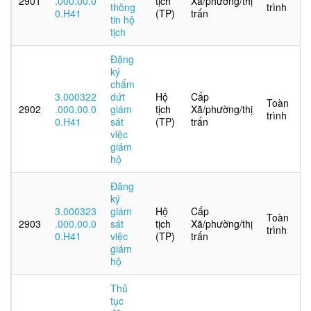
2901
.000.00.0
tịch
Xã/phường/thị
thông
trình
0.H41
(TP)
trấn
tin hộ
tịch
Đăng
ký
chấm
3.000322
dứt
Hộ
Cấp
Toàn
2902
.000.00.0
giám
tịch
Xã/phường/thị
trình
0.H41
sát
(TP)
trấn
việc
giám
hộ
Đăng
ký
3.000323
giám
Hộ
Cấp
Toàn
2903
.000.00.0
sát
tịch
Xã/phường/thị
trình
0.H41
việc
(TP)
trấn
giám
hộ
Thủ
tục