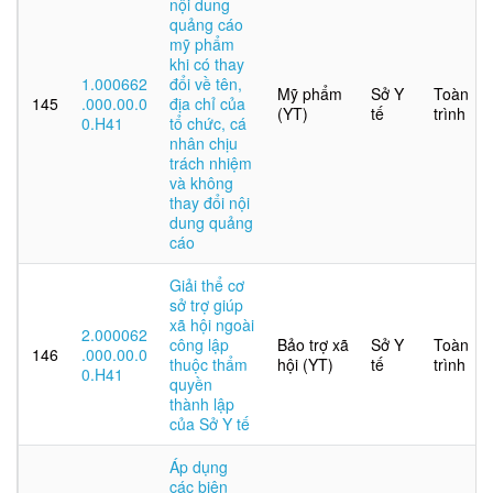
nội dung
quảng cáo
mỹ phẩm
khi có thay
1.000662
đổi về tên,
Mỹ phẩm
Sở Y
Toàn
145
.000.00.0
địa chỉ của
(YT)
tế
trình
0.H41
tổ chức, cá
nhân chịu
trách nhiệm
và không
thay đổi nội
dung quảng
cáo
Giải thể cơ
sở trợ giúp
xã hội ngoài
2.000062
công lập
Bảo trợ xã
Sở Y
Toàn
146
.000.00.0
thuộc thẩm
hội (YT)
tế
trình
0.H41
quyền
thành lập
của Sở Y tế
Áp dụng
các biện