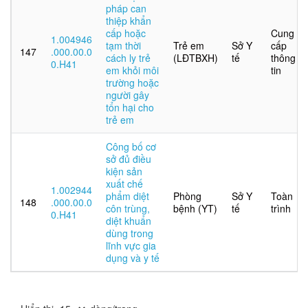
pháp can
thiệp khẩn
cấp hoặc
Cung
1.004946
tạm thời
Trẻ em
Sở Y
cấp
147
.000.00.0
cách ly trẻ
(LĐTBXH)
tế
thông
0.H41
em khỏi môi
tin
trường hoặc
người gây
tổn hại cho
trẻ em
Công bố cơ
sở đủ điều
kiện sản
xuất chế
1.002944
phẩm diệt
Phòng
Sở Y
Toàn
148
.000.00.0
côn trùng,
bệnh (YT)
tế
trình
0.H41
diệt khuẩn
dùng trong
lĩnh vực gia
dụng và y tế