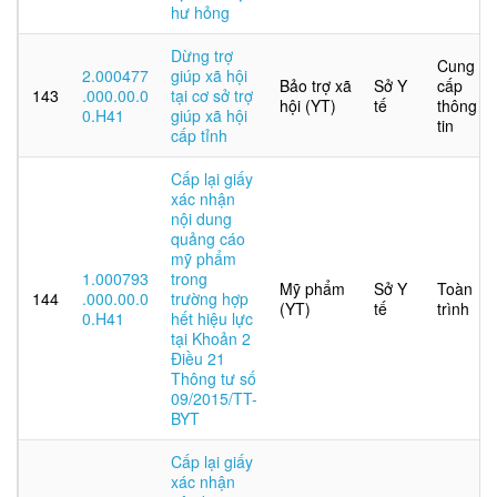
hư hỏng
Dừng trợ
Cung
2.000477
giúp xã hội
Bảo trợ xã
Sở Y
cấp
143
.000.00.0
tại cơ sở trợ
hội (YT)
tế
thông
0.H41
giúp xã hội
tin
cấp tỉnh
Cấp lại giấy
xác nhận
nội dung
quảng cáo
mỹ phẩm
1.000793
trong
Mỹ phẩm
Sở Y
Toàn
144
.000.00.0
trường hợp
(YT)
tế
trình
0.H41
hết hiệu lực
tại Khoản 2
Điều 21
Thông tư số
09/2015/TT-
BYT
Cấp lại giấy
xác nhận