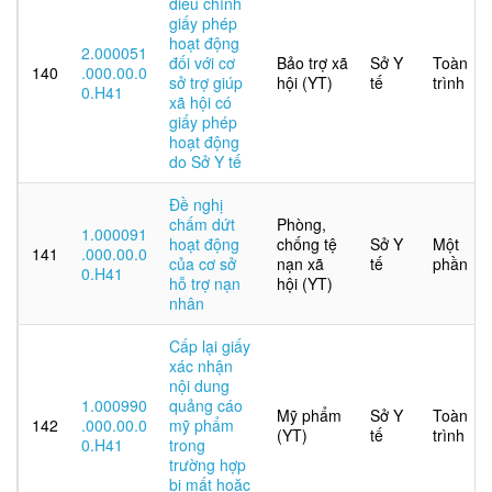
điều chỉnh
giấy phép
hoạt động
2.000051
đối với cơ
Bảo trợ xã
Sở Y
Toàn
140
.000.00.0
sở trợ giúp
hội (YT)
tế
trình
0.H41
xã hội có
giấy phép
hoạt động
do Sở Y tế
Đề nghị
chấm dứt
Phòng,
1.000091
hoạt động
chống tệ
Sở Y
Một
141
.000.00.0
của cơ sở
nạn xã
tế
phần
0.H41
hỗ trợ nạn
hội (YT)
nhân
Cấp lại giấy
xác nhận
nội dung
1.000990
quảng cáo
Mỹ phẩm
Sở Y
Toàn
142
.000.00.0
mỹ phẩm
(YT)
tế
trình
0.H41
trong
trường hợp
bị mất hoặc