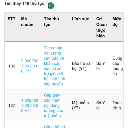
Tìm thấy 148 thủ tục
STT
Mã
Tên thủ
Lĩnh vực
Cơ
Mức
chuẩn
tục
Quan
độ
thực
hiện
Tiếp nhận
đối tượng
cần bảo vệ
Cung
2.000282
khẩn cấp
Bảo trợ xã
Sở Y
cấp
136
.000.00.0
vào cơ sở
hội (YT)
tế
thông
0.H41
trợ giúp xã
tin
hội cấp tỉnh,
cấp huyện
Cấp giấy
1.002483
xác nhận
Mỹ phẩm
Sở Y
Toàn
137
.000.00.0
nội dung
(YT)
tế
trình
0.H41
quảng cáo
mỹ phẩm
Công bố cơ