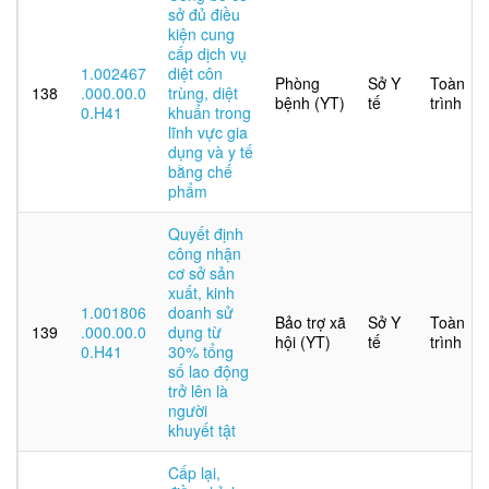
sở đủ điều
kiện cung
cấp dịch vụ
1.002467
diệt côn
Phòng
Sở Y
Toàn
138
.000.00.0
trùng, diệt
bệnh (YT)
tế
trình
0.H41
khuẩn trong
lĩnh vực gia
dụng và y tế
bằng chế
phẩm
Quyết định
công nhận
cơ sở sản
xuất, kinh
1.001806
doanh sử
Bảo trợ xã
Sở Y
Toàn
139
.000.00.0
dụng từ
hội (YT)
tế
trình
0.H41
30% tổng
số lao động
trở lên là
người
khuyết tật
Cấp lại,