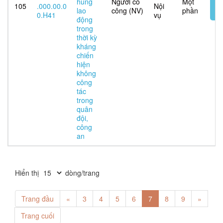
hùng
Người có
Một
105
.000.00.0
Nội
t
lao
công (NV)
phần
0.H41
vụ
tu
động
trong
thời kỳ
kháng
chiến
hiện
không
công
tác
trong
quân
đội,
công
an
Hiển thị
dòng/trang
Trang đầu
«
3
4
5
6
7
8
9
»
Trang cuối