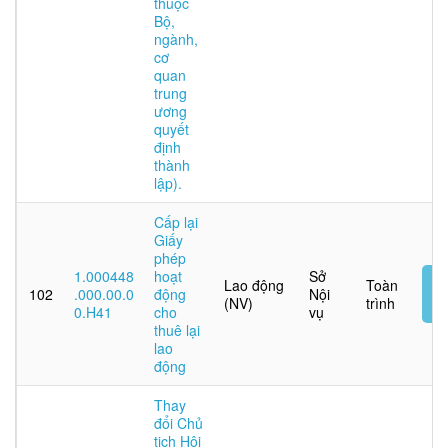
thuộc
Bộ,
ngành,
cơ
quan
trung
ương
quyết
định
thành
lập).
Cấp lại
Giấy
phép
1.000448
hoạt
Sở
N
Lao động
Toàn
102
.000.00.0
động
Nội
t
(NV)
trình
0.H41
cho
vụ
tu
thuê lại
lao
động
Thay
đổi Chủ
tịch Hội