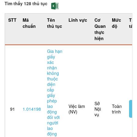
Tìm thấy 128 thủ tục
STT
Mã
Tên
Lĩnh vực
Cơ
Mức
Th
chuẩn
thủ tục
Quan
độ
tác
thực
hiện
Gia hạn
giấy
xác
nhận
không
thuộc
diện
cấp
giấy
phép
Sở
N
lao
Việc làm
Toàn
91
1.014198
Nội
t
động
(NV)
trình
vụ
tu
đối với
người
lao
động