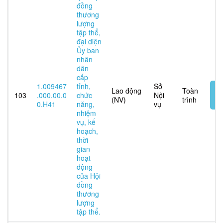
đồng
thương
lượng
tập thể,
đại diện
Ủy ban
nhân
dân
cấp
1.009467
tỉnh,
Sở
N
Lao động
Toàn
103
.000.00.0
chức
Nội
t
(NV)
trình
0.H41
năng,
vụ
tu
nhiệm
vụ, kế
hoạch,
thời
gian
hoạt
động
của Hội
đồng
thương
lượng
tập thể.