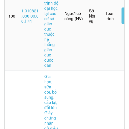
trình độ
đại học
1.010821
Sở
N
tại các
Người có
Toàn
100
.000.00.0
Nội
t
cơ sở
công (NV)
trình
0.H41
vụ
tu
giáo
dục
thuộc
hệ
thống
giáo
dục
quốc
dân
Gia
hạn,
sửa
đổi, bổ
sung,
cấp lại,
đổi tên
Giấy
chứng
nhận
đủ điều