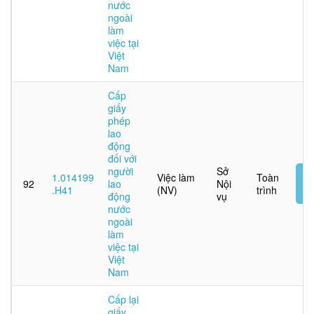
nước
ngoài
làm
việc tại
Việt
Nam
Cấp
giấy
phép
lao
động
đối với
người
Sở
N
1.014199
Việc làm
Toàn
92
lao
Nội
t
.H41
(NV)
trình
động
vụ
tu
nước
ngoài
làm
việc tại
Việt
Nam
Cấp lại
giấy