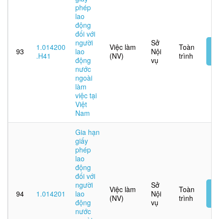
phép
lao
động
đối với
người
Sở
N
1.014200
Việc làm
Toàn
93
lao
Nội
t
.H41
(NV)
trình
động
vụ
tu
nước
ngoài
làm
việc tại
Việt
Nam
Gia hạn
giấy
phép
lao
động
đối với
người
Sở
N
Việc làm
Toàn
94
1.014201
lao
Nội
t
(NV)
trình
động
vụ
tu
nước