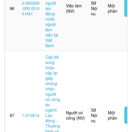
2.000205
người
Sở
N
Việc làm
Một
96
.000.00.0
lao
Nội
t
(NV)
phần
0.H41
động
vụ
tu
nước
ngoài
làm
việc tại
Việt
Nam
Cấp bổ
sung
hoặc
cấp lại
giấy
chứng
nhận
người
có công
do
ngành
Sở
N
Người có
Một
97
1.010814
Lao
Nội
t
công (NV)
phần
động -
vụ
tu
Thương
binh và