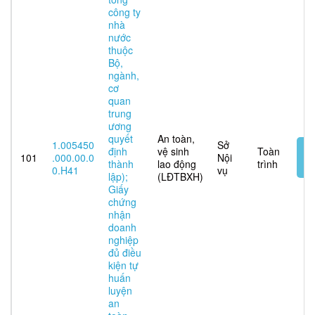
công ty
nhà
nước
thuộc
Bộ,
ngành,
cơ
quan
trung
ương
quyết
An toàn,
1.005450
Sở
N
định
vệ sinh
Toàn
101
.000.00.0
Nội
t
thành
lao động
trình
0.H41
vụ
tu
lập);
(LĐTBXH)
Giấy
chứng
nhận
doanh
nghiệp
đủ điều
kiện tự
huấn
luyện
an