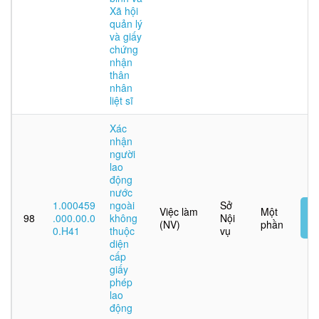
Xã hội
quản lý
và giấy
chứng
nhận
thân
nhân
liệt sĩ
Xác
nhận
người
lao
động
nước
1.000459
ngoài
Sở
N
Việc làm
Một
98
.000.00.0
không
Nội
t
(NV)
phần
0.H41
thuộc
vụ
tu
diện
cấp
giấy
phép
lao
động