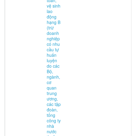
toàn,
vệ sinh
lao
động
hạng B
(trừ
doanh
nghiệp
có nhu
cầu tự
huấn
luyện
do các
Bộ,
ngành,
cơ
quan
trung
ương,
các tập
đoàn,
tổng
công ty
nhà
nước