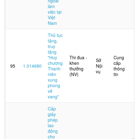
ngoài
làm
việc tại
Việt
Nam
Thủ tục
tặng,
truy
tặng
"Huy
Thi đua -
Cung
Sở
chương
khen
cấp
95
1.014680
Nội
Thanh
thưởng
thông
vụ
niên
(NV)
tin
xung
phong
vẻ
vang"
Cấp
giấy
phép
lao
động
cho