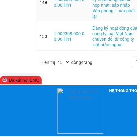
149
0.00.H41
hợp nhất, sáp nhập
Văn phòng Thừa phát
lại
Đăng ký hoạt động củ
1.002398.000.0
công ty luật Việt Nam
150
0.00.H41
chuyển đổi từ công ty
luật nước ngoài
Hiển thị
dòng/trang
Đã kết nối EMC
HỆ THỐNG THÔ