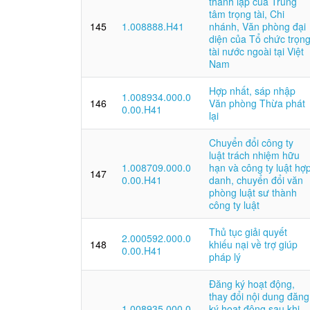
thành lập của Trung
tâm trọng tài, Chi
145
1.008888.H41
nhánh, Văn phòng đại
diện của Tổ chức trọn
tài nước ngoài tại Việt
Nam
Hợp nhất, sáp nhập
1.008934.000.0
146
Văn phòng Thừa phát
0.00.H41
lại
Chuyển đổi công ty
luật trách nhiệm hữu
1.008709.000.0
hạn và công ty luật hợ
147
0.00.H41
danh, chuyển đổi văn
phòng luật sư thành
công ty luật
Thủ tục giải quyết
2.000592.000.0
148
khiếu nại về trợ giúp
0.00.H41
pháp lý
Đăng ký hoạt động,
thay đổi nội dung đăng
1.008935.000.0
ký hoạt động sau khi