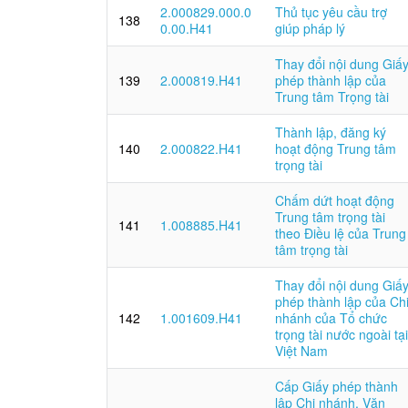
2.000829.000.0
Thủ tục yêu cầu trợ
138
0.00.H41
giúp pháp lý
Thay đổi nội dung Giấ
139
2.000819.H41
phép thành lập của
Trung tâm Trọng tài
Thành lập, đăng ký
140
2.000822.H41
hoạt động Trung tâm
trọng tài
Chấm dứt hoạt động
Trung tâm trọng tài
141
1.008885.H41
theo Điều lệ của Trung
tâm trọng tài
Thay đổi nội dung Giấ
phép thành lập của Ch
142
1.001609.H41
nhánh của Tổ chức
trọng tài nước ngoài tại
Việt Nam
Cấp Giấy phép thành
lập Chi nhánh, Văn