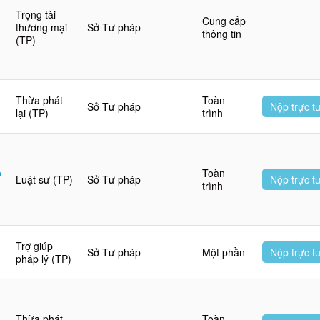
Trọng tài
Cung cấp
thương mại
Sở Tư pháp
thông tin
g
(TP)
Thừa phát
Toàn
Sở Tư pháp
Nộp trực t
lại (TP)
trình
p
Toàn
Luật sư (TP)
Sở Tư pháp
Nộp trực t
trình
Trợ giúp
Sở Tư pháp
Một phần
Nộp trực t
pháp lý (TP)
Thừa phát
Toàn