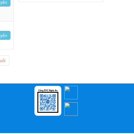
uyến
uyến
uối
Cổng DVC Nghệ An