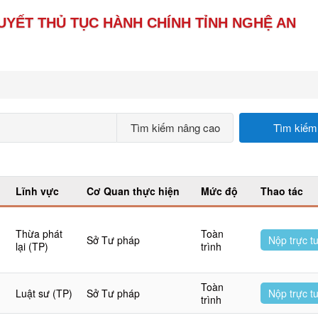
UYẾT THỦ TỤC HÀNH CHÍNH TỈNH NGHỆ AN
Tìm kiếm nâng cao
Tìm kiếm
Lĩnh vực
Cơ Quan thực hiện
Mức độ
Thao tác
u
Thừa phát
Toàn
Sở Tư pháp
Nộp trực t
lại (TP)
trình
Toàn
Luật sư (TP)
Sở Tư pháp
Nộp trực t
trình