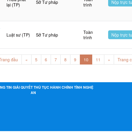
Sở Tư pháp
Nộp trực t
lại (TP)
trình
a
Toàn
Luật sư (TP)
Sở Tư pháp
Nộp trực t
trình
Trang đầu
«
5
6
7
8
9
10
11
»
Trang c
NG TIN GIẢI QUYẾT THỦ TỤC HÀNH CHÍNH TỈNH NGHỆ
AN